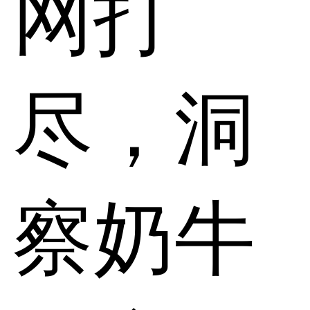
网打
尽，洞
察奶牛