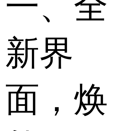
一、全
新界
面，焕