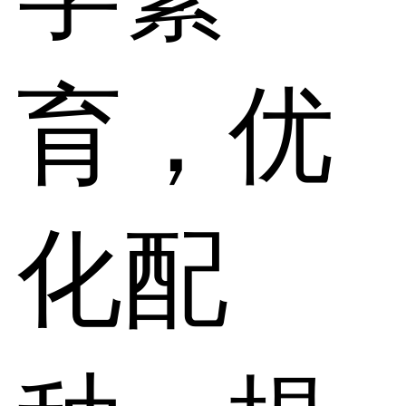
育，优
化配