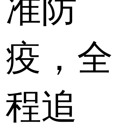
准防
疫，全
程追