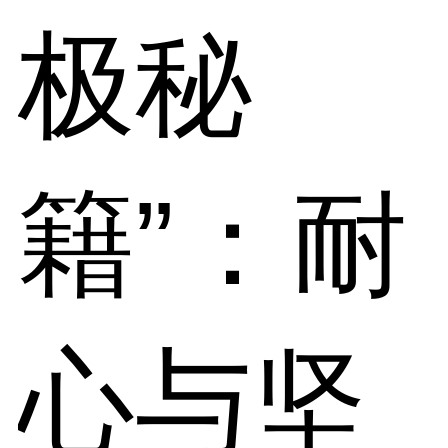
极秘
籍”：耐
心与坚