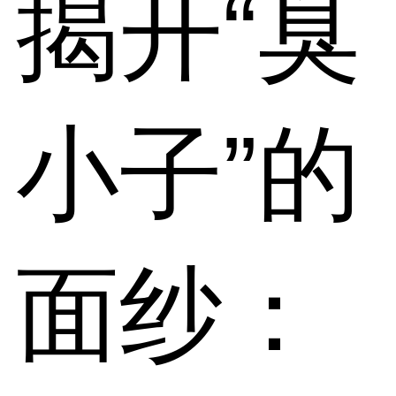
揭开“臭
小子”的
面纱：