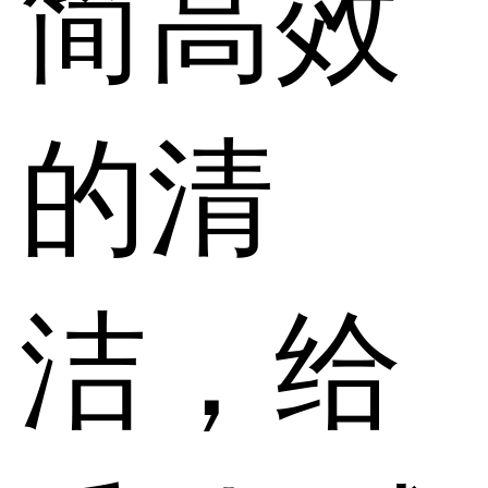
简高效
的清
洁，给